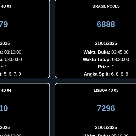
 4D 03
BRASIL POOLS
79
6888
/2025
21/01/2025
a:
03:10:00
Waktu Buka:
03:45:00
p:
03:00:00
Waktu Tutup:
03:30:00
e:
1
Prize:
1
t:
5, 6, 7, 9
Angka Split:
6, 8, 8, 8
 4D 04
LISBOA 4D 05
10
7296
/2025
21/01/2025