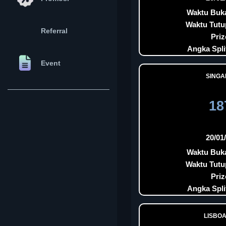
Waktu Buk
Waktu Tutu
Referral
Priz
Angka Spli
Event
SINGA
18
20/01
Waktu Buk
Waktu Tutu
Priz
Angka Spli
LISBOA