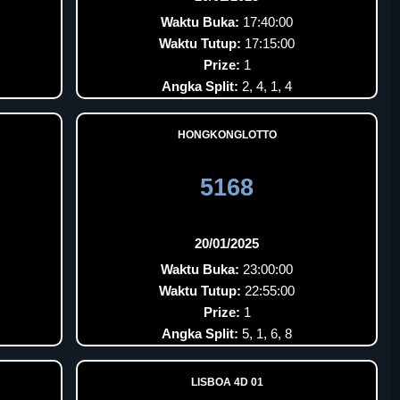
Waktu Buka:
17:40:00
Waktu Tutup:
17:15:00
Prize:
1
Angka Split:
2, 4, 1, 4
HONGKONGLOTTO
5168
20/01/2025
Waktu Buka:
23:00:00
Waktu Tutup:
22:55:00
Prize:
1
Angka Split:
5, 1, 6, 8
LISBOA 4D 01