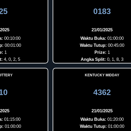
25
0183
/2025
21/01/2025
a:
00:10:00
Waktu Buka:
01:00:00
p:
00:01:00
Waktu Tutup:
00:45:00
e:
1
Prize:
1
t:
4, 0, 2, 5
Angka Split:
0, 1, 8, 3
OTTERY
KENTUCKY MIDDAY
10
4362
/2025
21/01/2025
a:
01:15:00
Waktu Buka:
01:20:00
p:
01:00:00
Waktu Tutup:
01:00:00