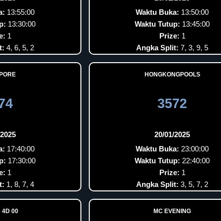
a:
13:55:00
Waktu Buka:
13:50:00
p:
13:30:00
Waktu Tutup:
13:45:00
e:
1
Prize:
1
t:
4, 6, 5, 2
Angka Split:
7, 3, 9, 5
PORE
HONGKONGPOOLS
74
3572
/2025
20/01/2025
a:
17:40:00
Waktu Buka:
23:00:00
p:
17:30:00
Waktu Tutup:
22:40:00
e:
1
Prize:
1
t:
1, 8, 7, 4
Angka Split:
3, 5, 7, 2
 4D 00
MC EVENING