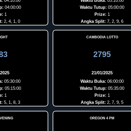
a:
04:10:00
Waktu Buka:
05:10:00
p:
04:00:00
Waktu Tutup:
05:00:00
e:
1
Prize:
1
t:
2, 4, 1, 0
Angka Split:
7, 2, 9, 6
IGHT
CAMBODIA LOTTO
83
2795
/2025
21/01/2025
a:
05:30:00
Waktu Buka:
06:00:00
p:
05:15:00
Waktu Tutup:
05:35:00
e:
1
Prize:
1
t:
5, 1, 8, 3
Angka Split:
2, 7, 9, 5
VENING
OREGON 4 PM