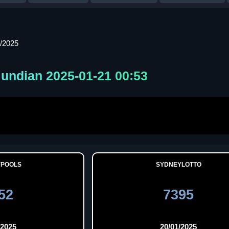
1/2025
undian 2025-01-21 00:53
YPOOLS
SYDNEYLOTTO
52
7395
/2025
20/01/2025